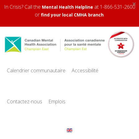
×
In Crisis? Call the
at 1-866-531-2600
Mental Health Helpline
or
.
find your local CMHA branch
Calendrier communautaire
Accessibilité
Contactez-nous
Emplois