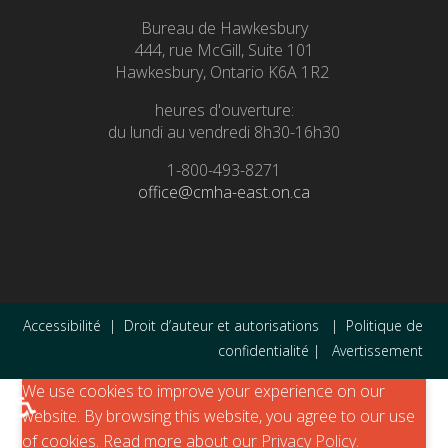
Bureau de Hawkesbury
444, rue McGill, Suite 101
Hawkesbury, Ontario K6A 1R2
heures d'ouverture:
du lundi au vendredi 8h30-16h30
1-800-493-8271
office@cmha-east.on.ca
Accessibilité
|
Droit d’auteur et autorisations
|
Politique de
confidentialité
|
Avertissement
♿
We use cookies to improve your experience on our
website. By browsing this website, you agree to our use
of cookies. Read more about our
Privacy Policy
.