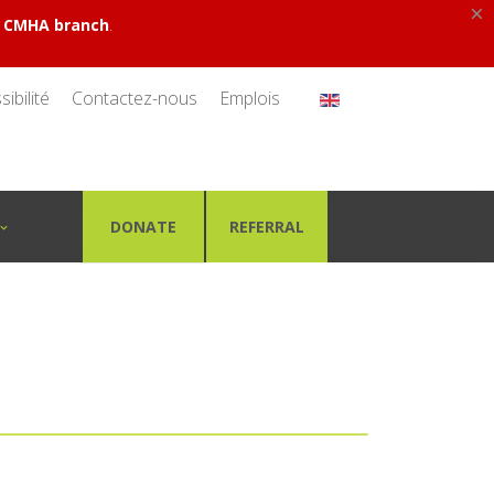
×
.
al CMHA branch
ibilité
Contactez-nous
Emplois
DONATE
REFERRAL