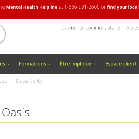
 the
at 1-866-531-2600 or
Mental Health Helpline
find your loc
Calendrier communautaire
Access
ces
Formations
Être impliqué
Espace client
ces
Oasis Center
/
 Oasis