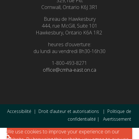
329, rue Pitt
Cornwall, Ontario K6J 3R1
Bureau de Hawkesbury
444, rue McGill, Suite 101
Hawkesbury, Ontario K6A 1R2
heures d'ouverture:
du lundi au vendredi 8h30-16h30
1-800-493-8271
office@cmha-east.on.ca
Accessibilité
|
Droit d’auteur et autorisations
|
Politique de
confidentialité
|
Avertissement
♿
We use cookies to improve your experience on our