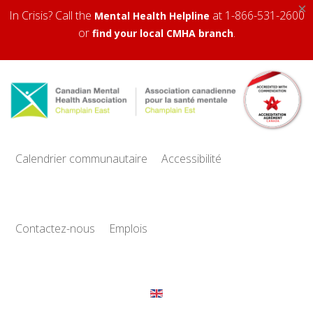
×
In Crisis? Call the
at 1-866-531-2600
Mental Health Helpline
or
.
find your local CMHA branch
Calendrier communautaire
Accessibilité
Contactez-nous
Emplois